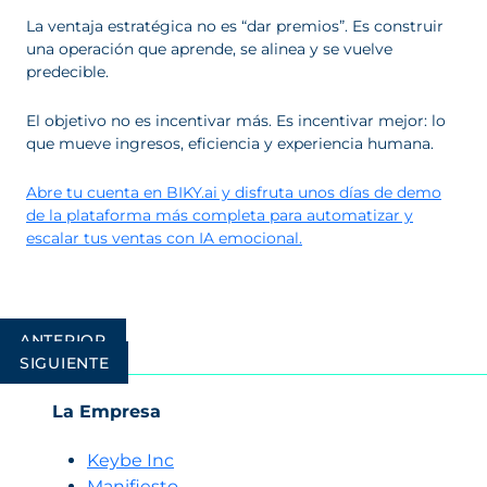
La ventaja estratégica no es “dar premios”. Es construir
una operación que aprende, se alinea y se vuelve
predecible.
El objetivo no es incentivar más. Es incentivar mejor: lo
que mueve ingresos, eficiencia y experiencia humana.
Abre tu cuenta en BIKY.ai y disfruta unos días de demo
de la plataforma más completa para automatizar y
escalar tus ventas con IA emocional.
Navegación
ANTERIOR
de
SIGUIENTE
entradas
La Empresa
Keybe Inc
Manifiesto