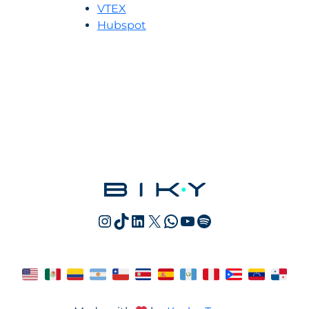
VTEX
Hubspot
Instagram
TikTok
LinkedIn
X
WhatsApp
YouTube
Spotify