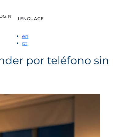
OGIN
LENGUAGE
en
pt
der por teléfono sin