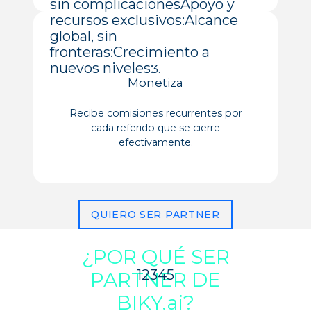
sin complicaciones
Apoyo y
recursos exclusivos:
Alcance
global, sin
fronteras:
Crecimiento a
nuevos niveles:
3.
Monetiza
Recibe comisiones recurrentes por
cada referido que se cierre
efectivamente.
QUIERO SER PARTNER
¿POR QUÉ SER
1
2
3
4
5
PARTNER DE
BIKY.ai?