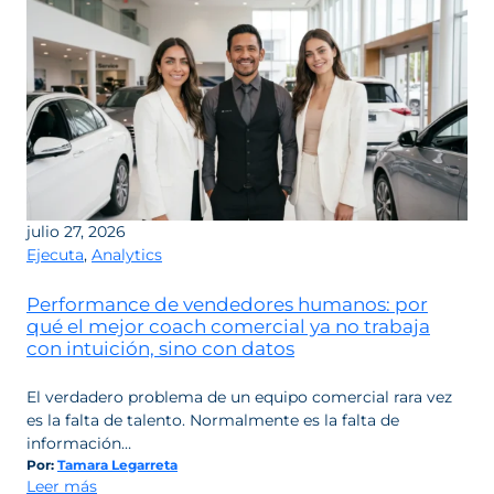
desempeño:
la
metodología
detrás
del
indicador
de
BIKY
Pulse
julio 27, 2026
Ejecuta
,
Analytics
Performance de vendedores humanos: por
qué el mejor coach comercial ya no trabaja
con intuición, sino con datos
El verdadero problema de un equipo comercial rara vez
es la falta de talento. Normalmente es la falta de
información…
Por:
Tamara Legarreta
:
Leer más