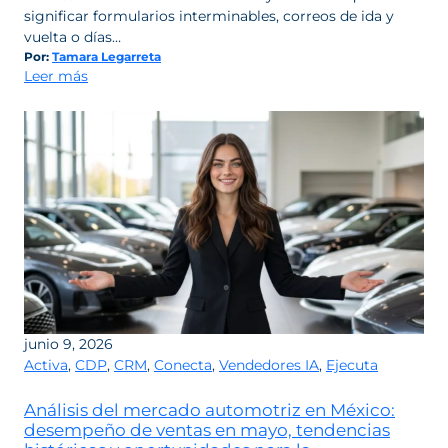
significar formularios interminables, correos de ida y
vuelta o días…
Por:
Tamara Legarreta
:
Leer más
Seguridad
operada
desde
WhatsApp:
la
confianza
ya
no
debe
frenar
el
crecimiento
junio 9, 2026
de
Activa
,
CDP
,
CRM
,
Conecta
,
Vendedores IA
,
Ejecuta
las
ventas
Análisis del mercado automotriz en México:
desempeño de ventas en mayo, tendencias