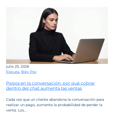
Performance
de
vendedores
humanos:
por
qué
el
mejor
coach
comercial
ya
no
julio 25, 2026
trabaja
Ejecuta
,
Biky Pay
con
intuición,
Pagos en la conversación: por qué cobrar
sino
dentro del chat aumenta las ventas
con
datos
Cada vez que un cliente abandona la conversación para
realizar un pago, aumenta la probabilidad de perder la
venta. Los…