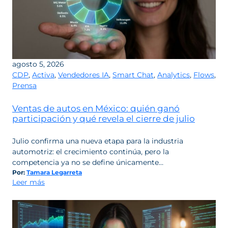
agosto 5, 2026
CDP
,
Activa
,
Vendedores IA
,
Smart Chat
,
Analytics
,
Flows
,
Prensa
Ventas de autos en México: quién ganó
participación y qué revela el cierre de julio
Julio confirma una nueva etapa para la industria
automotriz: el crecimiento continúa, pero la
competencia ya no se define únicamente…
Por:
Tamara Legarreta
:
Leer más
Ventas
de
autos
en