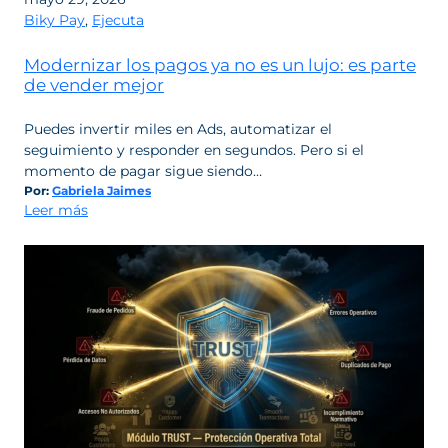
para
Biky Pay
,
Ejecuta
escalar
Modernizar los pagos ya no es un lujo: es parte
de vender mejor
Puedes invertir miles en Ads, automatizar el
seguimiento y responder en segundos. Pero si el
momento de pagar sigue siendo…
Por:
Gabriela Jaimes
:
Leer más
Modernizar
los
pagos
ya
no
es
un
lujo:
es
parte
de