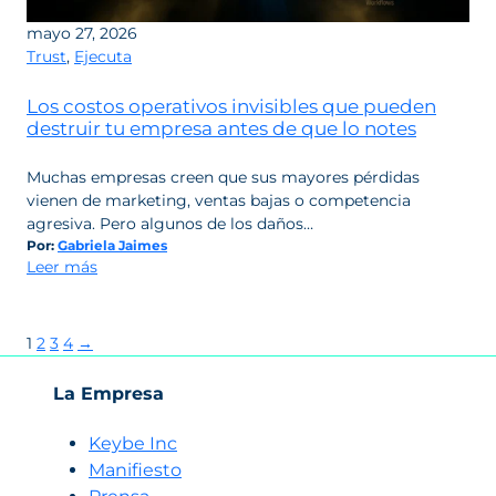
vender
mayo 27, 2026
mejor
Trust
,
Ejecuta
Los costos operativos invisibles que pueden
destruir tu empresa antes de que lo notes
Muchas empresas creen que sus mayores pérdidas
vienen de marketing, ventas bajas o competencia
agresiva. Pero algunos de los daños…
Por:
Gabriela Jaimes
:
Leer más
Los
costos
operativos
Paginación
Siguientes
1
2
3
4
→
invisibles
de
que
entradas
La Empresa
pueden
destruir
Keybe Inc
tu
Manifiesto
empresa