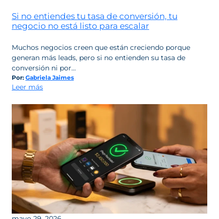
oportunidades
Si no entiendes tu tasa de conversión, tu
para
negocio no está listo para escalar
la
transformación
comercial
Muchos negocios creen que están creciendo porque
con
generan más leads, pero si no entienden su tasa de
BIKY.ai
conversión ni por…
Por:
Gabriela Jaimes
:
Leer más
Si
no
entiendes
tu
tasa
de
conversión,
tu
negocio
no
está
listo
mayo 29, 2026