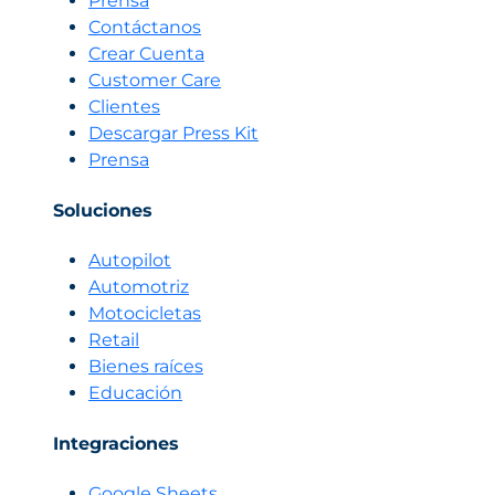
Prensa
antes
de
Contáctanos
que
Crear Cuenta
lo
Customer Care
notes
Clientes
Descargar Press Kit
Prensa
Soluciones
Autopilot
Automotriz
Motocicletas
Retail
Bienes raíces
Educación
Integraciones
Google Sheets