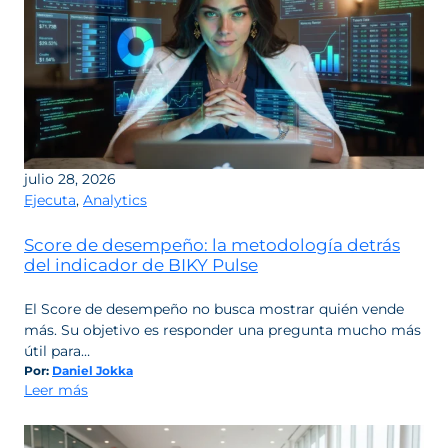
México:
quién
ganó
participación
y
qué
revela
el
julio 28, 2026
cierre
Ejecuta
,
Analytics
de
julio
Score de desempeño: la metodología detrás
del indicador de BIKY Pulse
El Score de desempeño no busca mostrar quién vende
más. Su objetivo es responder una pregunta mucho más
útil para…
Por:
Daniel Jokka
:
Leer más
Score
de