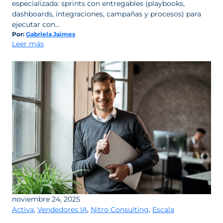
especializada: sprints con entregables (playbooks,
dashboards, integraciones, campañas y procesos) para
ejecutar con…
Por:
Gabriela Jaimes
:
Leer más
BIKY
NITRO
no
es
“consultoría”:
es
la
forma
de
convertir
crecimiento
en
una
operación
noviembre 24, 2025
rentable
Activa
,
Vendedores IA
,
Nitro Consulting
,
Escala
y
escalable