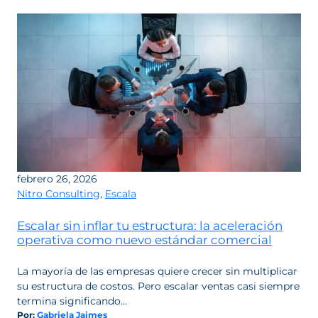
Por
esto
tu
stack
de
ventas
está
frenando
tu
crecimiento
febrero 26, 2026
Nitro Consulting
,
Escala
Escalar sin inflar tu estructura: la aceleración
operativa como nuevo estándar comercial
La mayoría de las empresas quiere crecer sin multiplicar
su estructura de costos. Pero escalar ventas casi siempre
termina significando…
Por:
Gabriela Jaimes