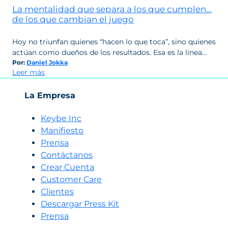
La mentalidad que separa a los que cumplen…
de los que cambian el juego
Hoy no triunfan quienes “hacen lo que toca”, sino quienes
actúan como dueños de los resultados. Esa es la línea…
Por:
Daniel Jokka
:
Leer más
La
mentalidad
La Empresa
que
separa
Keybe Inc
a
Manifiesto
los
Prensa
que
Contáctanos
cumplen…
Crear Cuenta
de
los
Customer Care
que
Clientes
cambian
Descargar Press Kit
el
Prensa
juego