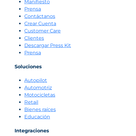
Manifiesto
tu
Prensa
vendedor
Contáctanos
IA
Crear Cuenta
lo
gestiona
Customer Care
para
Clientes
revolucionar
Descargar Press Kit
tus
Prensa
ventas
Soluciones
Autopilot
Automotriz
Motocicletas
Retail
Bienes raíces
Educación
Integraciones