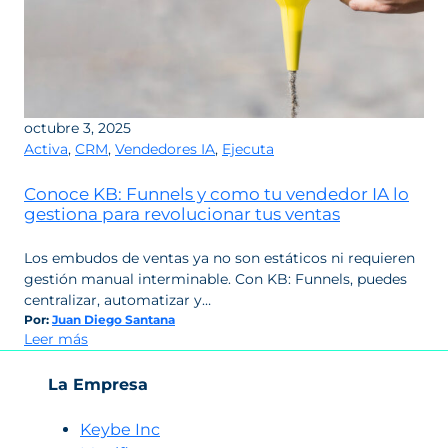
octubre 3, 2025
Activa
,
CRM
,
Vendedores IA
,
Ejecuta
Conoce KB: Funnels y como tu vendedor IA lo
gestiona para revolucionar tus ventas
Los embudos de ventas ya no son estáticos ni requieren
gestión manual interminable. Con KB: Funnels, puedes
centralizar, automatizar y…
Por:
Juan Diego Santana
:
Leer más
Conoce
KB:
La Empresa
Funnels
y
Keybe Inc
como