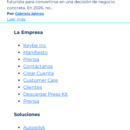
futurista para convertirse en una decisión de negocio
concreta. En 2026, no…
Por:
Gabriela Jaimes
:
Leer más
Las
preguntas
La Empresa
que
todo
Keybe Inc
CEO
Manifiesto
debe
Prensa
hacerse
Contáctanos
antes
Crear Cuenta
de
invertir
Customer Care
en
Clientes
IA
Descargar Press Kit
comercial
Prensa
en
2026
Soluciones
Autopilot