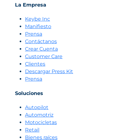
de
La Empresa
Empatía:
una
Keybe Inc
Guía
Manifiesto
Estratégica
Prensa
para
Contáctanos
la
Crear Cuenta
Excelencia
en
Customer Care
el
Clientes
Servicio
Descargar Press Kit
al
Prensa
Cliente
desarollada
Soluciones
por
Biky.ai
Autopilot
Automotriz
Motocicletas
Retail
Bienes raíces