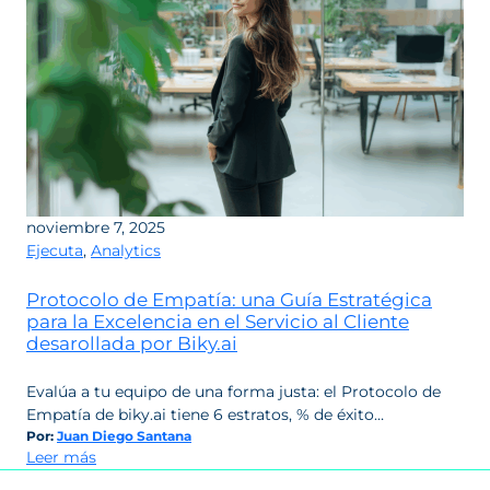
noviembre 7, 2025
Ejecuta
,
Analytics
Protocolo de Empatía: una Guía Estratégica
para la Excelencia en el Servicio al Cliente
desarollada por Biky.ai
Evalúa a tu equipo de una forma justa: el Protocolo de
Empatía de biky.ai tiene 6 estratos, % de éxito…
Por:
Juan Diego Santana
:
Leer más
Protocolo