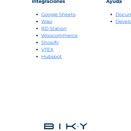
Integraciones
Ayuda
Google Sheets
Docum
Wasi
Devel
RD Station
Woocommerce
Shopify
VTEX
Hubspot