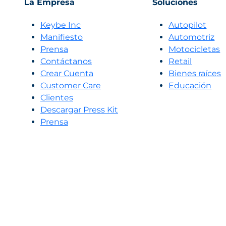
La Empresa
Soluciones
píxeles y las cookies. Las…
Por:
Juan Diego Santana
Keybe Inc
Autopilot
:
Manifiesto
Automotriz
Por
Prensa
Motocicletas
qué
Contáctanos
Retail
el
Crear Cuenta
Bienes raíces
remarketing
Customer Care
Educación
del
Clientes
2026
Descargar Press Kit
será
Prensa
conversacional
(y
cómo
prepararte
desde
hoy)